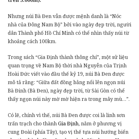
trên 3.000m).
Nhưng núi Bà Đen vẫn được mệnh danh là “Nóc
nhà của Đông Nam Bộ” bởi vào ngày đẹp trời, người
dân Thành phố Hồ Chí Minh có thể nhìn thấy núi từ
khoảng cách 100km.
Trong sách “Gia Định thành thông chí”, một sử liệu
quan trọng về Nam Bộ thời nhà Nguyễn của Trịnh
Hoài Đức viết vào đầu thế kỷ 19, núi Bà Đen được
mô tả rằng: “Giữa đất đồng bằng nổi lên ngọn núi
Bà Đinh (Bà Đen), ngày đẹp trời, từ Sài Gòn có thể
thấy ngọn núi này mờ mờ hiện ra trong mây mù…”.
Có lẽ, chính vì thế, núi Bà Đen được coi là linh sơn
trấn trạch cho thành
Gia Định
, nằm ở phương vị
cung Đoài (phía Tây), tạo vị thế tựa núi hướng biển