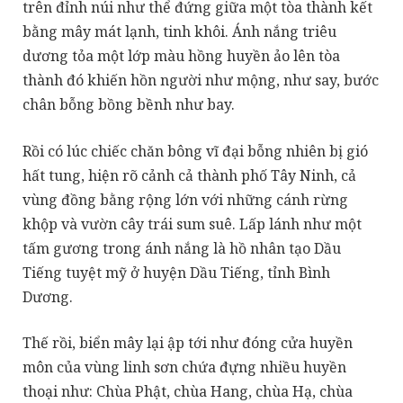
trên đỉnh núi như thể đứng giữa một tòa thành kết
bằng mây mát lạnh, tinh khôi. Ánh nắng triêu
dương tỏa một lớp màu hồng huyền ảo lên tòa
thành đó khiến hồn người như mộng, như say, bước
chân bỗng bồng bềnh như bay.
Rồi có lúc chiếc chăn bông vĩ đại bỗng nhiên bị gió
hất tung, hiện rõ cảnh cả thành phố Tây Ninh, cả
vùng đồng bằng rộng lớn với những cánh rừng
khộp và vườn cây trái sum suê. Lấp lánh như một
tấm gương trong ánh nắng là hồ nhân tạo Dầu
Tiếng tuyệt mỹ ở huyện Dầu Tiếng, tỉnh Bình
Dương.
Thế rồi, biển mây lại ập tới như đóng cửa huyền
môn của vùng linh sơn chứa đựng nhiều huyền
thoại như: Chùa Phật, chùa Hang, chùa Hạ, chùa