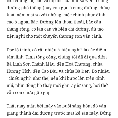
Nói chung, độ cao và độ dốc của núi Bà Đen ở cung
đường phổ thông (hay còn gọi là cung đường chùa)
khá mềm mại so với những cuộc chinh phục đỉnh
cao ở ngoài Bắc. Đường lên thoai thoải, bậc cầu
thang rộng, có lan can và biển chỉ đường, đủ tạo
tiện nghi cho một chuyến thượng sơn vãn cảnh.
Dọc lộ trình, có rất nhiều “chiếu nghỉ” là các điểm
tâm linh. Tính tổng cộng, chúng tôi đã đi qua điện
Bà Linh Sơn Thánh Mẫu, đền Hoà Thượng, chùa
Hương Tích, đền Cao Đài, và chùa Bà Đen. Do nhiều
“chiếu nghỉ” như thế, nên khi bước lên trên đỉnh
núi, nhìn đồng hồ thấy mới gần 7 giờ sáng, hơi thở
vẫn còn chưa gấp gáp.
Thật may mắn bởi mây vào buổi sáng hôm đó vẫn
giăng thành đại dương trước mặt kẻ săn mây. Đứng