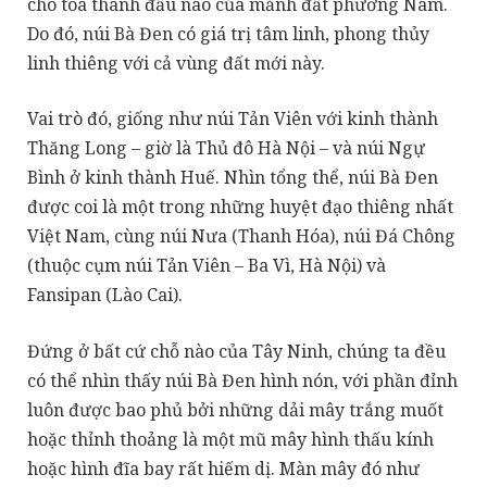
cho tòa thành đầu não của mảnh đất phương Nam.
Do đó, núi Bà Đen có giá trị tâm linh, phong thủy
linh thiêng với cả vùng đất mới này.
Vai trò đó, giống như núi Tản Viên với kinh thành
Thăng Long – giờ là Thủ đô Hà Nội – và núi Ngự
Bình ở kinh thành Huế. Nhìn tổng thể, núi Bà Đen
được coi là một trong những huyệt đạo thiêng nhất
Việt Nam, cùng núi Nưa (Thanh Hóa), núi Đá Chông
(thuộc cụm núi Tản Viên – Ba Vì, Hà Nội) và
Fansipan (Lào Cai).
Đứng ở bất cứ chỗ nào của Tây Ninh, chúng ta đều
có thể nhìn thấy núi Bà Đen hình nón, với phần đỉnh
luôn được bao phủ bởi những dải mây trắng muốt
hoặc thỉnh thoảng là một mũ mây hình thấu kính
hoặc hình đĩa bay rất hiếm dị. Màn mây đó như