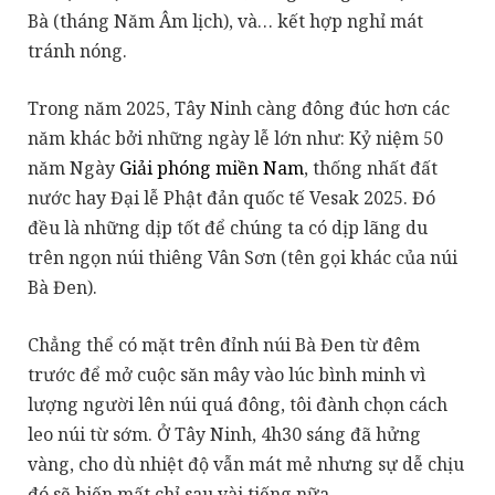
Bà (tháng Năm Âm lịch), và… kết hợp nghỉ mát
tránh nóng.
Trong năm 2025, Tây Ninh càng đông đúc hơn các
năm khác bởi những ngày lễ lớn như: Kỷ niệm 50
năm Ngày
Giải phóng miền Nam
, thống nhất đất
nước hay Đại lễ Phật đản quốc tế Vesak 2025. Đó
đều là những dịp tốt để chúng ta có dịp lãng du
trên ngọn núi thiêng Vân Sơn (tên gọi khác của núi
Bà Đen).
Chẳng thể có mặt trên đỉnh núi Bà Đen từ đêm
trước để mở cuộc săn mây vào lúc bình minh vì
lượng người lên núi quá đông, tôi đành chọn cách
leo núi từ sớm. Ở Tây Ninh, 4h30 sáng đã hửng
vàng, cho dù nhiệt độ vẫn mát mẻ nhưng sự dễ chịu
đó sẽ biến mất chỉ sau vài tiếng nữa.