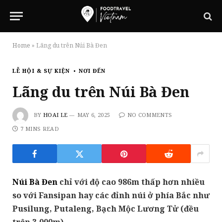
Home
»
Lãng du trên Núi Bà Đen
LỄ HỘI & SỰ KIỆN
NƠI ĐẾN
Lãng du trên Núi Bà Đen
BY
HOAI LE
MAY 6, 2025
NO COMMENTS
7 MINS READ
Núi Bà Đen
chỉ với độ cao 986m thấp hơn nhiều
so với Fansipan hay các đỉnh núi ở phía Bắc như
Pusilung, Putaleng, Bạch Mộc Lương Tử (đều