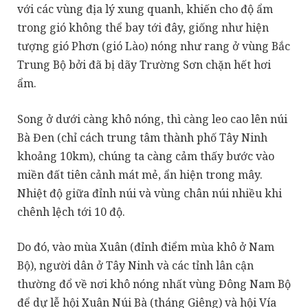
với các vùng địa lý xung quanh, khiến cho độ ẩm
trong gió không thể bay tới đây, giống như hiện
tượng gió Phơn (gió Lào) nóng như rang ở vùng Bắc
Trung Bộ bởi đã bị dãy Trường Sơn chặn hết hơi
ẩm.
Song ở dưới càng khô nóng, thì càng leo cao lên núi
Bà Đen (chỉ cách trung tâm thành phố Tây Ninh
khoảng 10km), chúng ta càng cảm thấy bước vào
miền đất tiên cảnh mát mẻ, ẩn hiện trong mây.
Nhiệt độ giữa đỉnh núi và vùng chân núi nhiều khi
chênh lệch tới 10 độ.
Do đó, vào mùa Xuân (đỉnh điểm mùa khô ở Nam
Bộ), người dân ở Tây Ninh và các tỉnh lân cận
thường đổ về nơi khô nóng nhất vùng Đông Nam Bộ
để dự lễ hội Xuân Núi Bà (tháng Giêng) và hội Vía