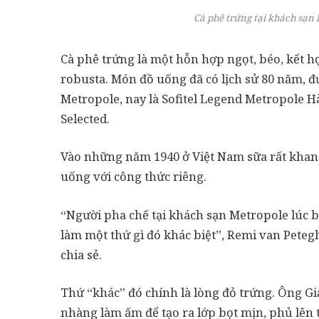
Cà phê trứng tại khách sạn 
Cà phê trứng là một hỗn hợp ngọt, béo, kết h
robusta. Món đồ uống đã có lịch sử 80 năm, đ
Metropole, nay là Sofitel Legend Metropole Hà
Selected.
Vào những năm 1940 ở Việt Nam sữa rất khan 
uống với công thức riêng.
“Người pha chế tại khách sạn Metropole lúc b
làm một thứ gì đó khác biệt”, Remi van Peteg
chia sẻ.
Thứ “khác” đó chính là lòng đỏ trứng. Ông G
nhàng làm ấm để tạo ra lớp bọt mịn, phủ lên