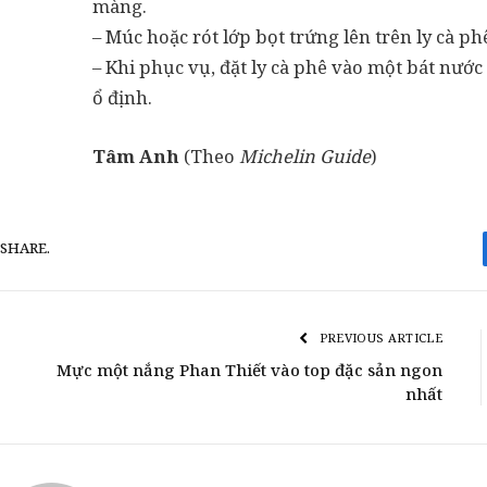
màng.
– Múc hoặc rót lớp bọt trứng lên trên ly cà ph
– Khi phục vụ, đặt ly cà phê vào một bát nướ
ổ định.
Tâm Anh
(Theo
Michelin Guide
)
SHARE.
PREVIOUS ARTICLE
Mực một nắng Phan Thiết vào top đặc sản ngon
nhất