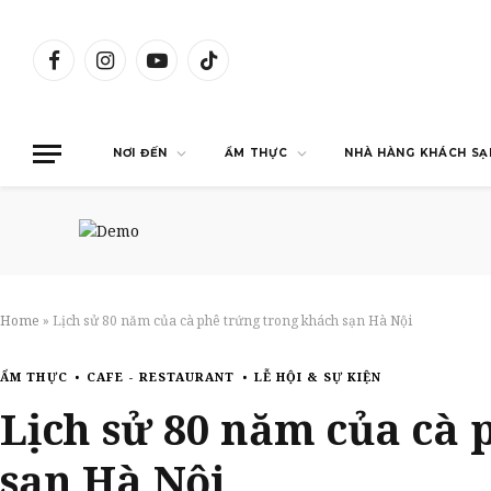
Facebook
Instagram
YouTube
TikTok
NƠI ĐẾN
ẨM THỰC
NHÀ HÀNG KHÁCH SẠ
Home
»
Lịch sử 80 năm của cà phê trứng trong khách sạn Hà Nội
ẨM THỰC
CAFE - RESTAURANT
LỄ HỘI & SỰ KIỆN
Lịch sử 80 năm của cà 
sạn Hà Nội