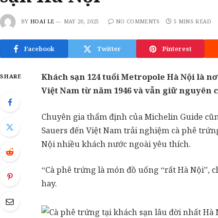
BY
HOAI LE
MAY 20, 2025
NO COMMENTS
5 MINS READ
Facebook
Twitter
Pinterest
Khách sạn 124 tuổi Metropole Hà Nội là nơ
SHARE
Việt Nam từ năm 1946 và vẫn giữ nguyên c
Chuyên gia thẩm định của Michelin Guide cũng
Sauers đến Việt Nam trải nghiệm cà phê trứn
Nội nhiều khách nước ngoài yêu thích.
“Cà phê trứng là món đồ uống “rất Hà Nội”, 
hay.