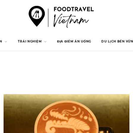
N
TRẢI NGHIỆM
ĐỊA ĐIỂM ĂN UỐNG
DU LỊCH BỀN VỮ