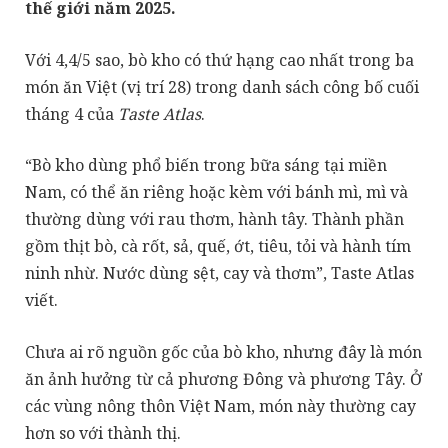
thế giới năm 2025.
Với 4,4/5 sao, bò kho có thứ hạng cao nhất trong ba
món ăn Việt (vị trí 28) trong danh sách công bố cuối
tháng 4 của
Taste Atlas
.
“Bò kho dùng phổ biến trong bữa sáng tại miền
Nam, có thể ăn riêng hoặc kèm với bánh mì, mì và
thường dùng với rau thơm, hành tây. Thành phần
gồm thịt bò, cà rốt, sả, quế, ớt, tiêu, tỏi và hành tím
ninh nhừ. Nước dùng sệt, cay và thơm”, Taste Atlas
viết.
Chưa ai rõ nguồn gốc của bò kho, nhưng đây là món
ăn ảnh hưởng từ cả phương Đông và phương Tây. Ở
các vùng nông thôn Việt Nam, món này thường cay
hơn so với thành thị.