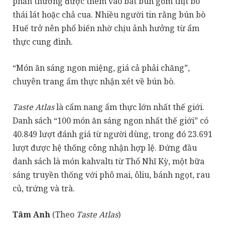
phần thường được thêm vào bát bún gồm thịt bò
thái lát hoặc chả cua. Nhiều người tin rằng bún bò
Huế trở nên phổ biến nhờ chịu ảnh hưởng từ ẩm
thực cung đình.
“Món ăn sáng ngon miệng, giá cả phải chăng”,
chuyên trang ẩm thực nhận xét về bún bò.
Taste Atlas
là cẩm nang ẩm thực lớn nhất thế giới.
Danh sách “100 món ăn sáng ngon nhất thế giới” có
40.849 lượt đánh giá từ người dùng, trong đó 23.691
lượt được hệ thống công nhận hợp lệ. Đứng đầu
danh sách là món kahvaltı từ Thổ Nhĩ Kỳ, một bữa
sáng truyền thống với phô mai, ôliu, bánh ngọt, rau
củ, trứng và trà.
Tâm Anh
(Theo
Taste Atlas
)