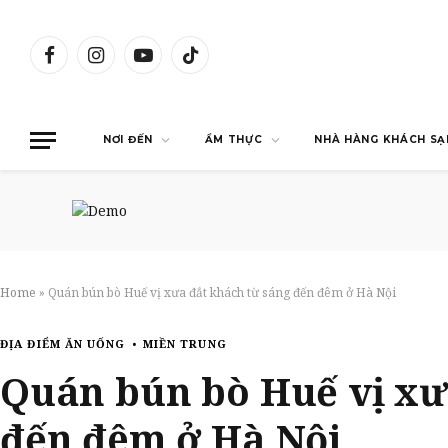
Facebook
Instagram
YouTube
TikTok
NƠI ĐẾN
ẨM THỰC
NHÀ HÀNG KHÁCH SẠ
Home
»
Quán bún bò Huế vị xưa đắt khách từ sáng đến đêm ở Hà Nội
ĐỊA ĐIỂM ĂN UỐNG
MIỀN TRUNG
Quán bún bò Huế vị xư
đến đêm ở Hà Nội