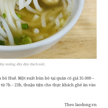
dày miếng, đầy đặn thích mắt.
bò Huế. Một suất bún bò tại quán có giá 35.000 –
 từ 7h – 23h, thuận tiện cho thực khách ghé ăn vào
Theo laodong.vn