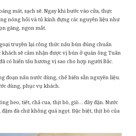
ng mát, sạch sẽ. Ngay khi bước vào cửa, thực
ng nóng hổi và tủ kính đựng các nguyên liệu như
gọn gàng, ngon mắt.
ngoại truyền lại công thức nấu bún đúng chuẩn
c khách sẽ cảm nhận được vị bún ở quán ông Tuân
đã có biến tấu hương vị sao cho hợp người Bắc.
g đoạn nấu nước dùng, chế biến sẵn nguyên liệu.
ước dùng, phục vụ khách.
g heo, tiết, chả cua, thịt bò, giò… đầy đặn. Nước
 đậm đà chứ không quá ngọt. Đặc biệt, thịt bò của