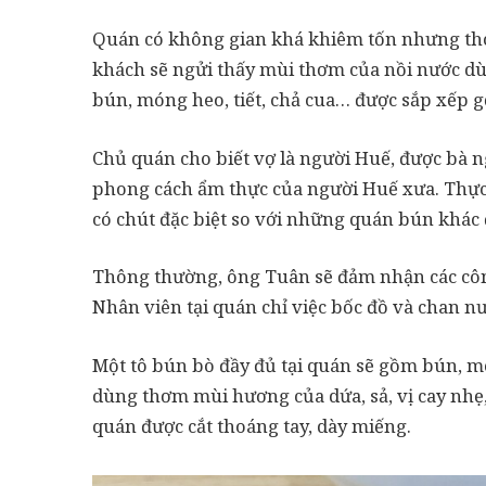
Quán có không gian khá khiêm tốn nhưng thoá
khách sẽ ngửi thấy mùi thơm của nồi nước dù
bún, móng heo, tiết, chả cua… được sắp xếp 
Chủ quán cho biết vợ là người Huế, được bà 
phong cách ẩm thực của người Huế xưa. Thự
có chút đặc biệt so với những quán bún khác 
Thông thường, ông Tuân sẽ đảm nhận các côn
Nhân viên tại quán chỉ việc bốc đồ và chan n
Một tô bún bò đầy đủ tại quán sẽ gồm bún, món
dùng thơm mùi hương của dứa, sả, vị cay nhẹ,
quán được cắt thoáng tay, dày miếng.