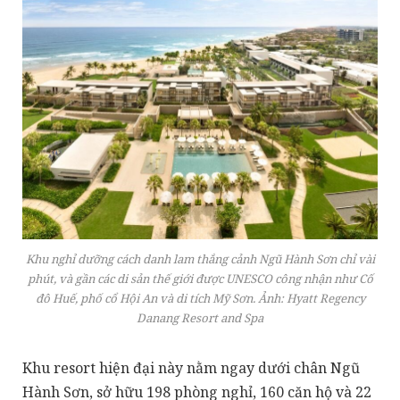
Khu nghỉ dưỡng cách danh lam thắng cảnh Ngũ Hành Sơn chỉ vài
phút, và gần các di sản thế giới được UNESCO công nhận như Cố
đô Huế, phố cổ Hội An và di tích Mỹ Sơn. Ảnh: Hyatt Regency
Danang Resort and Spa
Khu resort hiện đại này nằm ngay dưới chân Ngũ
Hành Sơn, sở hữu 198 phòng nghỉ, 160 căn hộ và 22