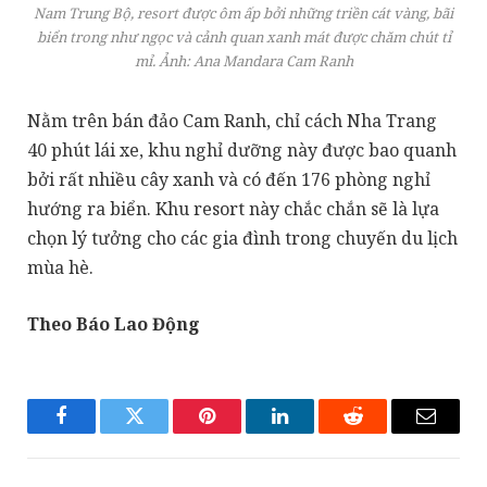
Nam Trung Bộ, resort được ôm ấp bởi những triền cát vàng, bãi
biển trong như ngọc và cảnh quan xanh mát được chăm chút tỉ
mỉ. Ảnh: Ana Mandara Cam Ranh
Nằm trên bán đảo Cam Ranh, chỉ cách Nha Trang
40 phút lái xe, khu nghỉ dưỡng này được bao quanh
bởi rất nhiều cây xanh và có đến 176 phòng nghỉ
hướng ra biển. Khu resort này chắc chắn sẽ là lựa
chọn lý tưởng cho các gia đình trong chuyến du lịch
mùa hè.
Theo Báo Lao Động
Facebook
Twitter
Pinterest
LinkedIn
Reddit
Email