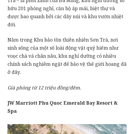
Trà – lá phổi xanh của Đà Nẵng, khu nghỉ dưỡng sở
hữu 201 phòng nghỉ, căn hộ áp mái, biệt thự và
được bao quanh bởi các dãy núi và khu vườn nhiệt
đới.
Nằm trong Khu bảo tồn thiên nhiên Sơn Trà, nơi
sinh sống của một số loài động vật quý hiếm như
voọc chà vá chân nâu, khu nghỉ dưỡng có nhiều
chính sách nghiêm ngặt để bảo vệ thế giới hoang dã
ở đây.
Giá phòng từ 12 triệu đồng/đêm.
JW Marriott Phu Quoc Emerald Bay Resort &
Spa