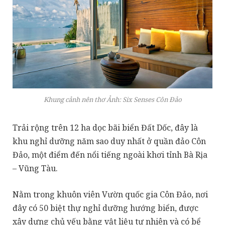
Khung cảnh nên thơ Ảnh: Six Senses Côn Đảo
Trải rộng trên 12 ha dọc bãi biển Đất Dốc, đây là
khu nghỉ dưỡng năm sao duy nhất ở quần đảo Côn
Đảo, một điểm đến nổi tiếng ngoài khơi tỉnh Bà Rịa
– Vũng Tàu.
Nằm trong khuôn viên Vườn quốc gia Côn Đảo, nơi
đây có 50 biệt thự nghỉ dưỡng hướng biển, được
xây dựng chủ yếu bằng vật liệu tự nhiên và có bể