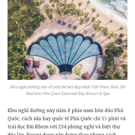
Khu nghỉ dưỡng này sở hữu bể bơi đẹp nhất Việt Nam. Ảnh: JW
Marriott Phu Quoc Emerald Bay Resort & Spa
Khu nghỉ dưỡng này nằm ở phía nam hòn đảo Phú
Quốc, cách sân bay quốc tế Phú Quốc chỉ 15 phút và
trải dọc Bãi Khem với 234 phòng nghỉ và biệt thự
độc lập. Resort được xây dựng theo phong cách