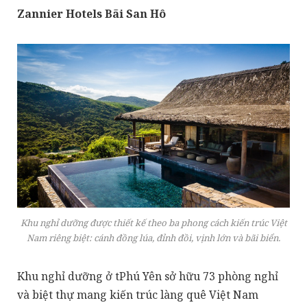
Zannier Hotels Bãi San Hô
Khu nghỉ dưỡng được thiết kế theo ba phong cách kiến trúc Việt
Nam riêng biệt: cánh đồng lúa, đỉnh đồi, vịnh lớn và bãi biển.
Khu nghỉ dưỡng ở tPhú Yên sở hữu 73 phòng nghỉ
và biệt thự mang kiến ​​trúc làng quê Việt Nam