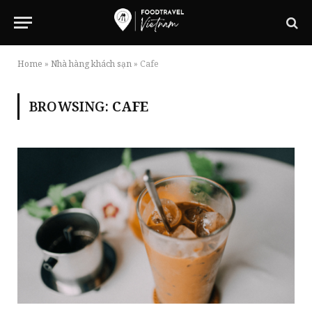
Home
»
Nhà hàng khách sạn
»
Cafe
BROWSING:
CAFE