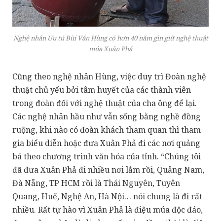
Nghệ nhân Ưu tú Bùi Văn Hùng có hơn 40 năm gìn giữ nghệ thuật
múa Xuân Phả
Cũng theo nghệ nhân Hùng, việc duy trì Đoàn nghệ
thuật chủ yếu bởi tâm huyết của các thành viên
trong đoàn đối với nghệ thuật của cha ông để lại.
Các nghệ nhân hầu như vẫn sống bằng nghề đồng
ruộng, khi nào có đoàn khách tham quan thì tham
gia biểu diễn hoặc đưa Xuân Phả đi các nơi quảng
bá theo chương trình văn hóa của tỉnh. “Chúng tôi
đã đưa Xuân Phả đi nhiều nơi lắm rồi, Quảng Nam,
Đà Nẵng, TP HCM rồi là Thái Nguyên, Tuyên
Quang, Huế, Nghệ An, Hà Nội… nói chung là đi rất
nhiều. Rất tự hào vì Xuân Phả là điệu múa độc đáo,