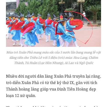
Múa trò Xuân Phả mang màu sắc của 5 nước lân bang mang lễ vật
dâng tiến cho Triều Lê với 5 điệu (trò) múa: Hoa Lang, Chiêm
Thành, Tú Huần (Lục Hồn Nhung), Ai Lao và Ngô Quốc
Nhiều đời người dân làng Xuân Phả truyền lại rằng,
trò diễn Xuân Phả có từ thế kỷ thứ IX, gắn với tích
Thành hoàng làng giúp vua Đinh Tiên Hoàng dẹp
loạn 12 xứ quân.