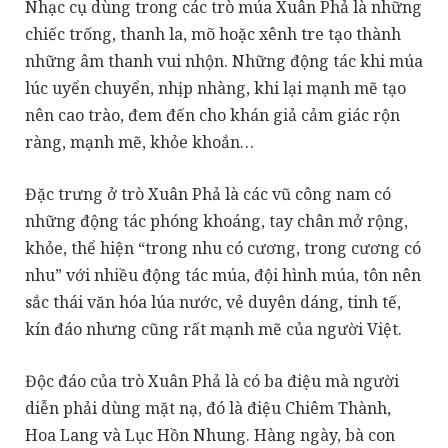
Nhạc cụ dùng trong các trò múa Xuân Phả là những
chiếc trống, thanh la, mõ hoặc xênh tre tạo thành
những âm thanh vui nhộn. Những động tác khi múa
lúc uyển chuyển, nhịp nhàng, khi lại mạnh mẽ tạo
nên cao trào, đem đến cho khán giả cảm giác rộn
ràng, mạnh mẽ, khỏe khoắn…
Đặc trưng ở trò Xuân Phả là các vũ công nam có
những động tác phóng khoáng, tay chân mở rộng,
khỏe, thể hiện “trong nhu có cương, trong cương có
nhu” với nhiều động tác múa, đội hình múa, tôn nên
sắc thái văn hóa lúa nước, vẻ duyên dáng, tinh tế,
kín đáo nhưng cũng rất mạnh mẽ của người Việt.
Độc đáo của trò Xuân Phả là có ba điệu mà người
diễn phải dùng mặt nạ, đó là điệu Chiêm Thành,
Hoa Lang và Lục Hồn Nhung. Hàng ngày, bà con