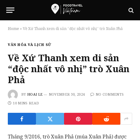
Home
»
Về Xứ Thanh xem di sản “độc nhất vô nhị” trò Xuân Phả
VĂN HÓA VÀ LỊCH SỬ
Về Xứ Thanh xem di sản
“độc nhất vô nhị” trò Xuân
Phả
BY
HOAI LE
NOVEMBER 30, 2024
NO COMMENTS
10 MINS READ
Tháng 9/2016, trò Xuân Phả (múa Xuân Phả) được