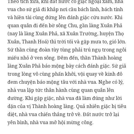
Theo tích xưa, khi đất nước có giặc ngoại xâm, nhà
vua cho sứ giả đi khắp nơi cầu bách linh, bách tính
và hiền tài cùng đứng lên đánh giặc cứu nước. Khi
quan quân đi đến bờ sông Chu, gần làng Xuân Phả
(nay là làng Xuân Phả, xã Xuân Trường, huyện Thọ
Xuân, Thanh Hoá) thì trời tối và gặp mưa to, gió lớn.
Sứ thần cùng đoàn tùy tùng phải trú ngụ trong ngôi
miếu nhỏ ở ven sông. Đêm đến, thần Thành hoàng
làng Xuân Phả báo mộng bày cách đánh giặc. Sứ giả
trong lòng vô cùng phấn khởi, vội quay về kinh đô
đem chuyện báo mộng tâu với nhà vua. Nghe có lý,
nhà vua lập tức thân hành cùng quan quân lên
đường. Khi gặp giặc, nhà vua đã làm đúng như lời
dặn của vị Thành hoàng làng. Quả nhiên giặc bị tiêu
diệt, nhà vua chiến thắng trở về. Đất nước trở lại
yên bình, nhà vua mở hội mừng công.