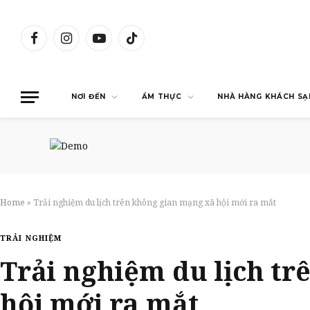
Facebook
Instagram
YouTube
TikTok
NƠI ĐẾN
ẨM THỰC
NHÀ HÀNG KHÁCH SẠ
Home
»
Trải nghiệm du lịch trên không gian mạng xã hội mới ra mắt
TRẢI NGHIỆM
Trải nghiệm du lịch t
hội mới ra mắt