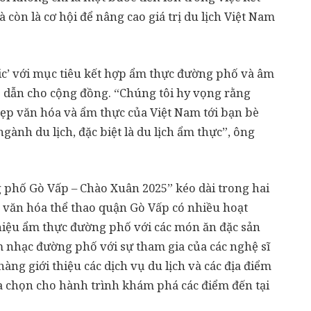
 còn là cơ hội để nâng cao giá trị du lịch Việt Nam
sic’ với mục tiêu kết hợp ẩm thực đường phố và âm
p dẫn cho cộng đồng. “Chúng tôi hy vọng rằng
ẹp văn hóa và ẩm thực của Việt Nam tới bạn bè
ngành du lịch, đặc biệt là du lịch ẩm thực”, ông
phố Gò Vấp – Chào Xuân 2025” kéo dài trong hai
âm văn hóa thể thao quận Gò Vấp có nhiều hoạt
thiệu ẩm thực đường phố với các món ăn đặc sản
 nhạc đường phố với sự tham gia của các nghệ sĩ
àng giới thiệu các dịch vụ du lịch và các địa điểm
a chọn cho hành trình khám phá các điểm đến tại