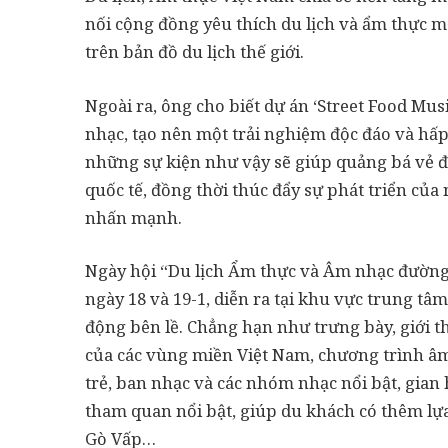
nối cộng đồng yêu thích du lịch và ẩm thực mà
trên bản đồ du lịch thế giới.
Ngoài ra, ông cho biết dự án ‘Street Food Mu
nhạc, tạo nên một trải nghiệm độc đáo và hấ
những sự kiện như vậy sẽ giúp quảng bá vẻ đ
quốc tế, đồng thời thúc đẩy sự phát triển của 
nhấn mạnh.
Ngày hội “Du lịch Ẩm thực và Âm nhạc đường 
ngày 18 và 19-1, diễn ra tại khu vực trung t
động bên lề. Chẳng hạn như trưng bày, giới 
của các vùng miền Việt Nam, chương trình âm
trẻ, ban nhạc và các nhóm nhạc nổi bật, gian h
tham quan nổi bật, giúp du khách có thêm lự
Gò Vấp…