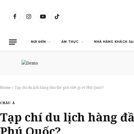
Facebook
Instagram
YouTube
TikTok
NƠI ĐẾN
ẨM THỰC
NHÀ HÀNG KHÁCH SẠ
Home
»
Tạp chí du lịch hàng đầu thế giới viết gì về Phú Quốc?
CHÂU Á
Tạp chí du lịch hàng đầu
Phú Quốc?