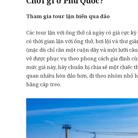
Chơi gì ở Phú Quốc?
Tham gia tour lặn biển qua đảo
Các tour lặn với ống thở cả ngày có giá cực k
có thời gian lặn với ống thở, bơi lội và thư gi
(mặc dù chỉ cần một cuộn dây và một lưỡi câu 
vẻ được phục vụ theo phong cách gia đình cù
mức giá này, hãy chuẩn bị chia sẻ một chiếc 
quan nhiều hòn đảo hơn, đi theo nhóm nhỏ h
bằng cáp treo.