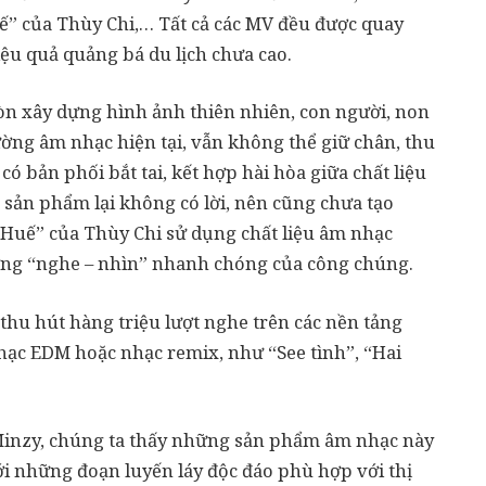
ế” của Thùy Chi,… Tất cả các MV đều được quay
ệu quả quảng bá du lịch chưa cao.
òn xây dựng hình ảnh thiên nhiên, con người, non
ường âm nhạc hiện tại, vẫn không thể giữ chân, thu
ó bản phối bắt tai, kết hợp hài hòa giữa chất liệu
 sản phẩm lại không có lời, nên cũng chưa tạo
 Huế” của Thùy Chi sử dụng chất liệu âm nhạc
ướng “nghe – nhìn” nhanh chóng của công chúng.
thu hút hàng triệu lượt nghe trên các nền tảng
hạc EDM hoặc nhạc remix, như “See tình”, “Hai
Minzy, chúng ta thấy những sản phẩm âm nhạc này
với những đoạn luyến láy độc đáo phù hợp với thị