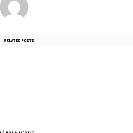
RELATED
POSTS
LỄ HỘI & SỰ KIỆN