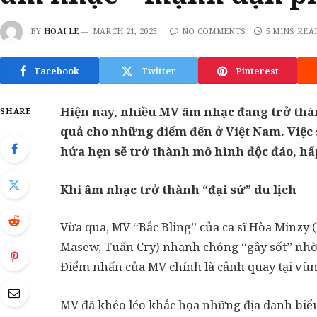
BY
HOAI LE
MARCH 21, 2025
NO COMMENTS
5 MINS REA
Facebook
Twitter
Pinterest
Hiện nay, nhiều MV âm nhạc đang trở thà
SHARE
quả cho những điểm đến ở Việt Nam. Việc 
hứa hẹn sẽ trở thành mô hình độc đáo, hấp
Khi âm nhạc trở thành “đại sứ” du lịch
Vừa qua, MV “Bắc Bling” của ca sĩ Hòa Minzy 
Masew, Tuấn Cry) nhanh chóng “gây sốt” nhờ 
Điểm nhấn của MV chính là cảnh quay tại vùn
MV đã khéo léo khắc họa những địa danh biể