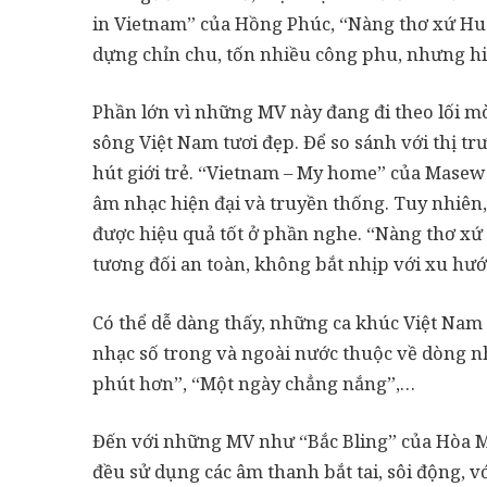
in Vietnam” của Hồng Phúc, “Nàng thơ xứ Hu
dựng chỉn chu, tốn nhiều công phu, nhưng hi
Phần lớn vì những MV này đang đi theo lối m
sông Việt Nam tươi đẹp. Để so sánh với thị tr
hút giới trẻ. “Vietnam – My home” của Masew c
âm nhạc hiện đại và truyền thống. Tuy nhiên,
được hiệu quả tốt ở phần nghe. “Nàng thơ xứ
tương đối an toàn, không bắt nhịp với xu h
Có thể dễ dàng thấy, những ca khúc Việt Nam 
nhạc số trong và ngoài nước thuộc về dòng n
phút hơn”, “Một ngày chẳng nắng”,…
Đến với những MV như “Bắc Bling” của Hòa 
đều sử dụng các âm thanh bắt tai, sôi động, 