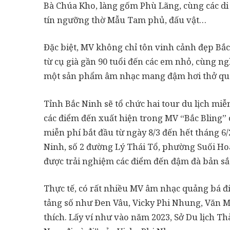
Bà Chúa Kho, làng gốm Phù Lãng, cùng các di
tín ngưỡng thờ Mẫu Tam phủ, đấu vật…
Đặc biệt, MV không chỉ tôn vinh cảnh đẹp Bắ
từ cụ già gần 90 tuổi đến các em nhỏ, cùng ngh
một sản phẩm âm nhạc mang đậm hơi thở qu
Tỉnh Bắc Ninh sẽ tổ chức hai tour du lịch miễ
các điểm đến xuất hiện trong MV “Bắc Bling”
miễn phí bắt đầu từ ngày 8/3 đến hết tháng 6/
Ninh, số 2 đường Lý Thái Tổ, phường Suối Hoa
được trải nghiệm các điểm đến đậm đà bản sắc 
Thực tế, có rất nhiều MV âm nhạc quảng bá đ
tảng số như Đen Vâu, Vicky Phi Nhung, Văn Ma
thích. Lấy ví như vào năm 2023, Sở Du lịch T