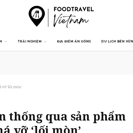
N
TRẢI NGHIỆM
ĐỊA ĐIỂM ĂN UỐNG
DU LỊCH BỀN VỮ
 vỡ ‘lối mòn’
ền thống qua sản phẩm
á vỡ ‘lối mòn’