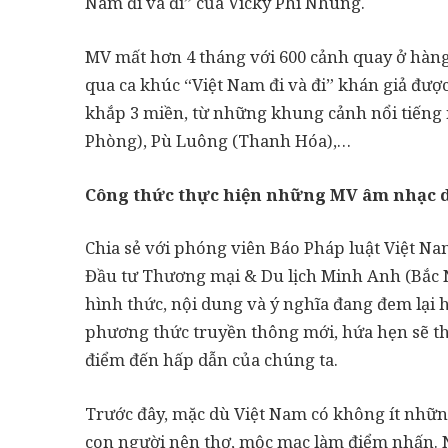
Nam đi và đi” của Vicky Phi Nhung.
MV mất hơn 4 tháng với 600 cảnh quay ở hàng 
qua ca khúc “Việt Nam đi và đi” khán giả được
khắp 3 miền, từ những khung cảnh nổi tiếng
Phòng), Pù Luông (Thanh Hóa),…
Công thức thực hiện những MV âm nhạc d
Chia sẻ với phóng viên Báo Pháp luật Việt 
Đầu tư Thương mại & Du lịch Minh Anh (Bắc N
hình thức, nội dung và ý nghĩa đang đem lại 
phương thức truyền thông mới, hứa hẹn sẽ th
điểm đến hấp dẫn của chúng ta.
Trước đây, mặc dù Việt Nam có không ít những
con người nên thơ, mộc mạc làm điểm nhấn.