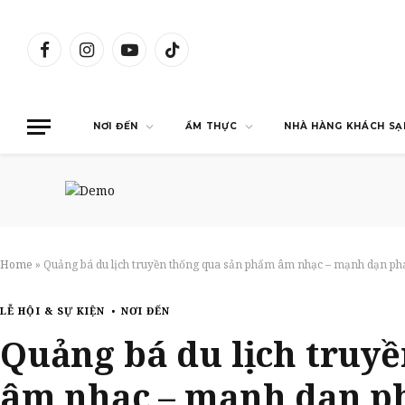
Facebook
Instagram
YouTube
TikTok
NƠI ĐẾN
ẨM THỰC
NHÀ HÀNG KHÁCH SẠ
Home
»
Quảng bá du lịch truyền thống qua sản phẩm âm nhạc – mạnh dạn phá
LỄ HỘI & SỰ KIỆN
NƠI ĐẾN
Quảng bá du lịch truy
âm nhạc – mạnh dạn ph