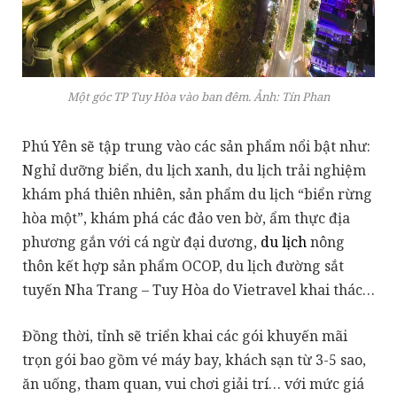
Một góc TP Tuy Hòa vào ban đêm. Ảnh: Tín Phan
Phú Yên sẽ tập trung vào các sản phẩm nổi bật như:
Nghỉ dưỡng biển, du lịch xanh, du lịch trải nghiệm
khám phá thiên nhiên, sản phẩm du lịch “biển rừng
hòa một”, khám phá các đảo ven bờ, ẩm thực địa
phương gắn với cá ngừ đại dương,
du lịch
nông
thôn kết hợp sản phẩm OCOP, du lịch đường sắt
tuyến Nha Trang – Tuy Hòa do Vietravel khai thác…
Đồng thời, tỉnh sẽ triển khai các gói khuyến mãi
trọn gói bao gồm vé máy bay, khách sạn từ 3-5 sao,
ăn uống, tham quan, vui chơi giải trí… với mức giá