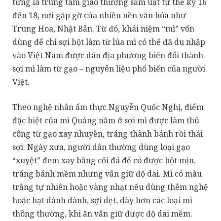
từng là trung tâm giao thương sầm uất từ thế kỷ 16
đến 18, nơi gặp gỡ của nhiều nền văn hóa như
Trung Hoa, Nhật Bản. Từ đó, khái niệm “mì” vốn
dùng để chỉ sợi bột làm từ lúa mì có thể đã du nhập
vào Việt Nam được dân địa phương biến đổi thành
sợi mì làm từ gạo – nguyên liệu phổ biến của người
Việt.
Theo nghệ nhân ẩm thực Nguyễn Quốc Nghị, điểm
đặc biệt của mì Quảng nằm ở sợi mì được làm thủ
công từ gạo xay nhuyễn, tráng thành bánh rồi thái
sợi. Ngày xưa, người dân thường dùng loại gạo
“xuyệt” đem xay bằng cối đá để có được bột mịn,
tráng bánh mềm nhưng vẫn giữ độ dai. Mì có màu
trắng tự nhiên hoặc vàng nhạt nếu dùng thêm nghệ
hoặc hạt dành dành, sợi dẹt, dày hơn các loại mì
thông thường, khi ăn vẫn giữ được độ dai mềm.