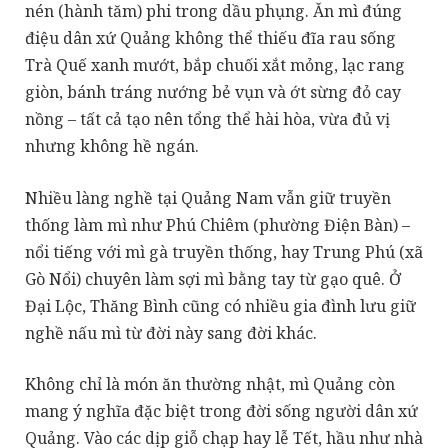
nén (hành tăm) phi trong dầu phụng. Ăn mì đúng
điệu dân xứ Quảng không thể thiếu đĩa rau sống
Trà Quế xanh mướt, bắp chuối xắt mỏng, lạc rang
giòn, bánh tráng nướng bẻ vụn và ớt sừng đỏ cay
nồng – tất cả tạo nên tổng thể hài hòa, vừa đủ vị
nhưng không hề ngán.
Nhiều làng nghề tại Quảng Nam vẫn giữ truyền
thống làm mì như Phú Chiêm (phường Điện Bàn) –
nổi tiếng với mì gà truyền thống, hay Trung Phú (xã
Gò Nổi) chuyên làm sợi mì bằng tay từ gạo quê. Ở
Đại Lộc, Thăng Bình cũng có nhiều gia đình lưu giữ
nghề nấu mì từ đời này sang đời khác.
Không chỉ là món ăn thường nhật, mì Quảng còn
mang ý nghĩa đặc biệt trong đời sống người dân xứ
Quảng. Vào các dịp giỗ chạp hay lễ Tết, hầu như nhà