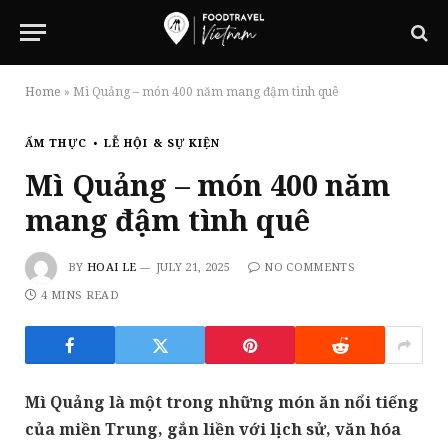
Home
»
Mì Quảng – món 400 năm mang đậm tình quê
ẨM THỰC
LỄ HỘI & SỰ KIỆN
Mì Quảng – món 400 năm
mang đậm tình quê
BY
HOAI LE
JULY 21, 2025
NO COMMENTS
4 MINS READ
Mì Quảng là một trong những món ăn nổi tiếng
của miền Trung, gắn liền với lịch sử, văn hóa