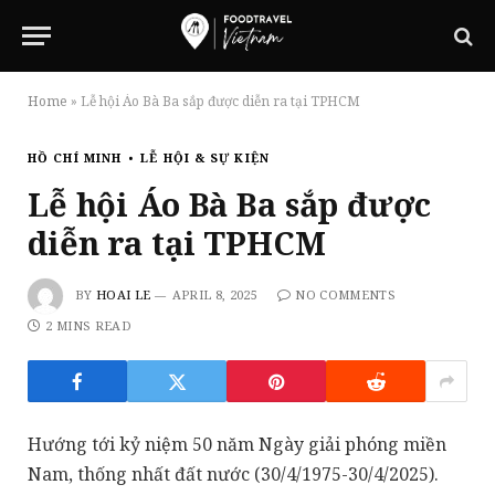
Home
»
Lễ hội Áo Bà Ba sắp được diễn ra tại TPHCM
HỒ CHÍ MINH
LỄ HỘI & SỰ KIỆN
Lễ hội Áo Bà Ba sắp được
diễn ra tại TPHCM
BY
HOAI LE
APRIL 8, 2025
NO COMMENTS
2 MINS READ
Hướng tới kỷ niệm 50 năm Ngày giải phóng miền
Nam, thống nhất đất nước (30/4/1975-30/4/2025).