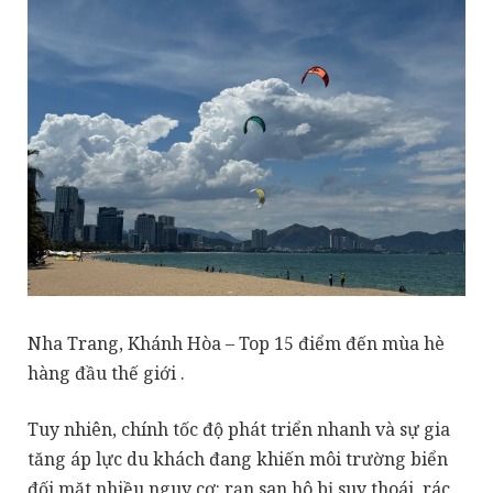
Nha Trang, Khánh Hòa – Top 15 điểm đến mùa hè
hàng đầu thế giới .
Tuy nhiên, chính tốc độ phát triển nhanh và sự gia
tăng áp lực du khách đang khiến môi trường biển
đối mặt nhiều nguy cơ: rạn san hô bị suy thoái, rác