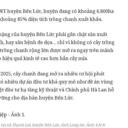
T huyện Bến Lức, huyện đang có khoảng 6.800ha
 khoảng 85% diện tích trồng chanh xuất khẩu.
nặng của huyện Bến Lức phải gắn chặt sản xuất
nh, hay sâu bệnh đe dọa… chỉ vì không có cây trồng
g trồng chanh rộng lớn được mở ra ngay trên mảnh
o hiệu quả kinh tế cao hơn hẳn cây mía.
-2025, cây chanh đang mở ra nhiều cơ hội phát
có nhiều dự án đầu tư khá quy mô như đề án vùng
 đầu tư hạ tầng kỹ thuật và Chính phủ Hà Lan hỗ
vững cho địa bàn huyện Bến Lức.
ại xã Thạnh Lợi, huyện Bến Lức, tỉnh Long An. Ảnh: S.N.N