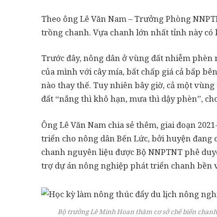
Theo ông Lê Văn Nam – Trưởng Phòng NNPTN
trồng chanh. Vựa chanh lớn nhất tỉnh này có
Trước đây, nông dân ở vùng đất nhiễm phèn 
của mình với cây mía, bất chấp giá cả bấp bê
nào thay thế. Tuy nhiên bây giờ, cả một vùn
đất “nắng thì khô hạn, mưa thì dậy phèn”, ch
Ông Lê Văn Nam chia sẻ thêm, giai đoạn 2021
triển cho nông dân Bến Lức, bởi huyện đang 
chanh nguyên liệu được Bộ NNPTNT phê duyệt
trợ dự án nông nghiệp phát triển chanh bền 
Bộ trưởng Lê Minh Hoan thăm cơ sở chế biến chanh t