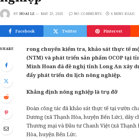
BY
HOAI LE
MAY 23, 2025
NO COMMENTS
6 MINS READ
Facebook
Twitter
Pinterest
rong chuyến kiểm tra, khảo sát thực tế m
SHARE
(NTM) và phát triển sản phẩm OCOP tại t
Minh Hoan đã đề nghị tỉnh Long An xây d
đẩy phát triển du lịch nông nghiệp.
Khẳng định nông nghiệp là trụ đỡ
Đoàn công tác đã khảo sát thực tế tại vườn 
Dương (xã Thạnh Hòa, huyện Bến Lức), dây ch
Thương mại và Đầu tư Chanh Việt (xã Thạnh 
Hòa, huyện Bến Lức.