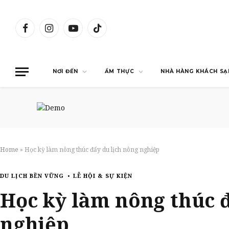
Facebook
Instagram
YouTube
TikTok
NƠI ĐẾN
ẨM THỰC
NHÀ HÀNG KHÁCH SẠ
Home
»
Học kỳ làm nông thúc đẩy du lịch nông nghiệp
DU LỊCH BỀN VỮNG
LỄ HỘI & SỰ KIỆN
Học kỳ làm nông thúc đ
nghiệp