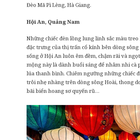
Đèo Mã Pì Lèng, Hà Giang.
Hội An, Quảng Nam
Những chiếc đèn lồng lung linh sắc màu treo
đặc trưng của thị trấn cổ kính bên dòng sôn
sống ở Hội An luôn êm đềm, chậm rãi và ngọt 
mộng này là dành buổi sáng để nhâm nhi cà 
lúa thanh bình. Chiêm ngưỡng những chiếc đ
trôi nhẹ nhàng trên dòng sông Hoài, thong d
bãi biển hoang sơ quyến rũ…