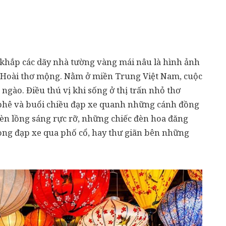
 khắp các dãy nhà tường vàng mái nâu là hình ảnh
g Hoài thơ mộng. Nằm ở miền Trung Việt Nam, cuộc
ngào. Điều thú vị khi sống ở thị trấn nhỏ thơ
phê và buổi chiều đạp xe quanh những cánh đồng
èn lồng sáng rực rỡ, những chiếc đèn hoa đăng
ong đạp xe qua phố cổ, hay thư giãn bên những