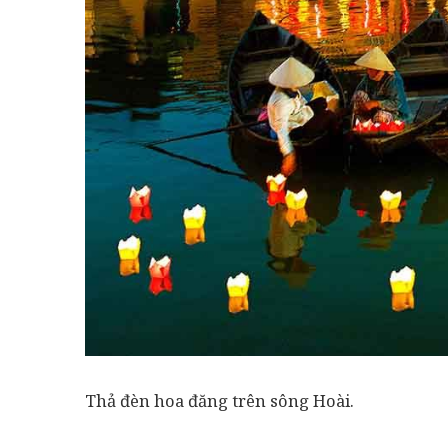
Thả đèn hoa đăng trên sông Hoài.