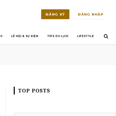
ĐĂNG NHẬP
ĐĂNG KÝ
NG
LỄ HỘI & SỰ KIỆN
TIPS DU LỊCH
LIFESTYLE
TOP POSTS