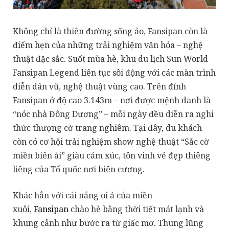
Không chỉ là thiên đường sống ảo, Fansipan còn là
điểm hẹn của những trải nghiệm văn hóa – nghệ
thuật đặc sắc. Suốt mùa hè, khu du lịch Sun World
Fansipan Legend liên tục sôi động với các màn trình
diễn dân vũ, nghệ thuật vùng cao. Trên đỉnh
Fansipan ở độ cao 3.143m – nơi được mệnh danh là
“nóc nhà Đông Dương” – mỗi ngày đều diễn ra nghi
thức thượng cờ trang nghiêm. Tại đây, du khách
còn có cơ hội trải nghiệm show nghệ thuật “Sắc cờ
miền biên ải” giàu cảm xúc, tôn vinh vẻ đẹp thiêng
liêng của Tổ quốc nơi biên cương.
Khác hẳn với cái nắng oi ả của miền
xuôi,
Fansipan
chào hè bằng thời tiết mát lạnh và
khung cảnh như bước ra từ giấc mơ. Thung lũng