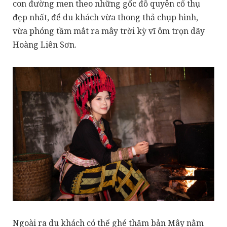
con đường men theo những gốc đỗ quyên cổ thụ
đẹp nhất, để du khách vừa thong thả chụp hình,
vừa phóng tầm mắt ra mây trời kỳ vĩ ôm trọn dãy
Hoàng Liên Sơn.
Ngoài ra du khách có thể ghé thăm bản Mây nằm