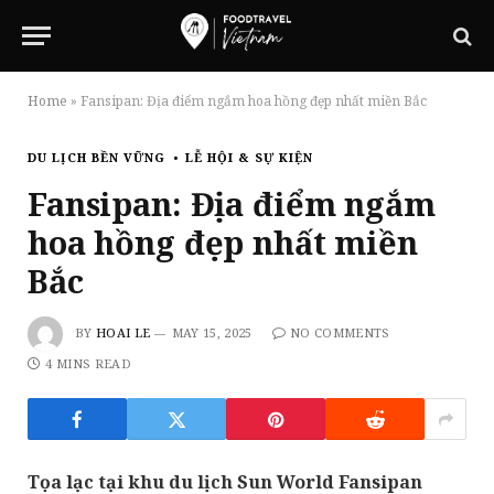
Home
»
Fansipan: Địa điểm ngắm hoa hồng đẹp nhất miền Bắc
DU LỊCH BỀN VỮNG
LỄ HỘI & SỰ KIỆN
Fansipan: Địa điểm ngắm
hoa hồng đẹp nhất miền
Bắc
BY
HOAI LE
MAY 15, 2025
NO COMMENTS
4 MINS READ
Tọa lạc tại khu du lịch Sun World Fansipan