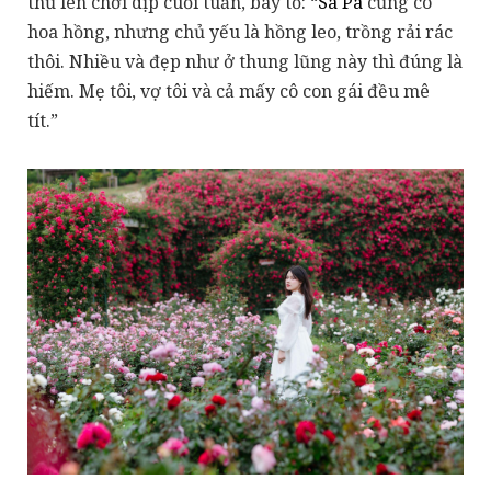
thủ lên chơi dịp cuối tuần, bày tỏ: “
Sa Pa
cũng có
hoa hồng, nhưng chủ yếu là hồng leo, trồng rải rác
thôi. Nhiều và đẹp như ở thung lũng này thì đúng là
hiếm. Mẹ tôi, vợ tôi và cả mấy cô con gái đều mê
tít.”