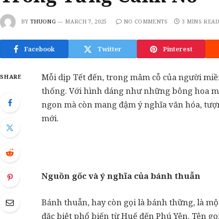
BY
THUONG
MARCH 7, 2025
NO COMMENTS
3 MINS REA
Facebook
Twitter
Pinterest
Mỗi dịp Tết đến, trong mâm cỗ của người mi
SHARE
thống. Với hình dáng như những bông hoa ma
ngon mà còn mang đậm ý nghĩa văn hóa, tượ
mới.
Nguồn gốc và ý nghĩa của bánh thuẫn
Bánh thuẫn, hay còn gọi là bánh thững, là m
đặc biệt phổ biến từ Huế đến Phú Yên. Tên gọ