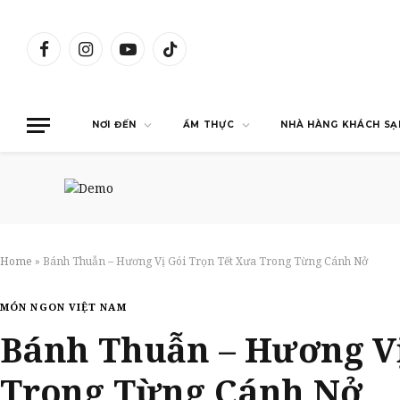
Facebook
Instagram
YouTube
TikTok
NƠI ĐẾN
ẨM THỰC
NHÀ HÀNG KHÁCH SẠ
Home
»
Bánh Thuẫn – Hương Vị Gói Trọn Tết Xưa Trong Từng Cánh Nở
MÓN NGON VIỆT NAM
Bánh Thuẫn – Hương Vị
Trong Từng Cánh Nở