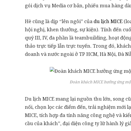
gói dịch vụ Media cơ bản, phiếu mua hàng d
Hè cũng là dịp “lên ngôi” của
du lịch MICE
(lo
hội nghị, khen thưởng, sự kiện). Tính đến cu
quý III, IV, đa phần là teambuilding, hoạt đ
thảo trực tiếp lẫn trực tuyến. Trong đó, khác
doanh và nước ngoài ở TP HCM, Hà Nội, Đà N
Đoàn khách MICE hưởng ứng một 
Du lịch MICE mang lại nguồn thu lớn, song cũ
nối, chọn lọc các điểm đến, trải nghiệm mới l
MICE, tích hợp đa tính năng công nghệ và kiể
cầu của khách”, đại diện công ty lữ hành lý giả