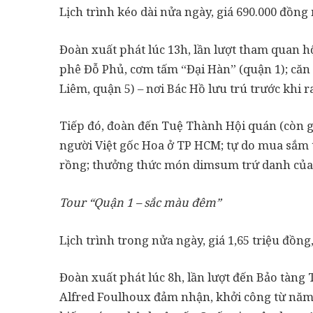
Lịch trình kéo dài nửa ngày, giá 690.000 đồng
Đoàn xuất phát lúc 13h, lần lượt tham quan h
phê Đỗ Phủ, cơm tấm “Đại Hàn” (quận 1); căn
Liêm, quận 5) – nơi Bác Hồ lưu trú trước khi 
Tiếp đó, đoàn đến Tuệ Thành Hội quán (còn g
người Việt gốc Hoa ở TP HCM; tự do mua sắm t
rồng; thưởng thức món dimsum trứ danh của
Tour “Quận 1 – sắc màu đêm”
Lịch trình trong nửa ngày, giá 1,65 triệu đồng
Đoàn xuất phát lúc 8h, lần lượt đến Bảo tàng
Alfred Foulhoux đảm nhận, khởi công từ năm 