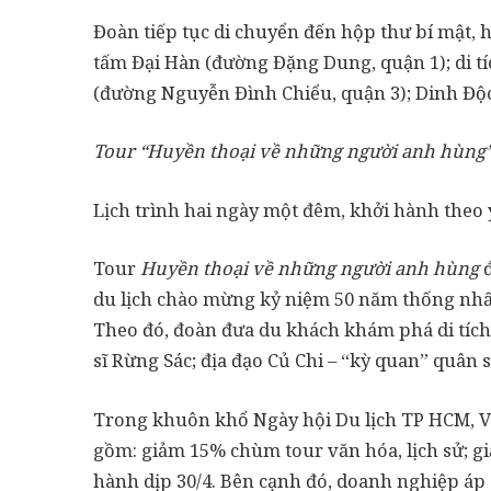
Đoàn tiếp tục di chuyển đến hộp thư bí mật, 
tấm Đại Hàn (đường Đặng Dung, quận 1); di t
(đường Nguyễn Đình Chiểu, quận 3); Dinh Độc
Tour “Huyền thoại về những người anh hùng
Lịch trình hai ngày một đêm, khởi hành theo 
Tour
Huyền thoại về những người anh hùng
đ
du lịch chào mừng kỷ niệm 50 năm thống nhất
Theo đó, đoàn đưa du khách khám phá di tích l
sĩ Rừng Sác; địa đạo Củ Chi – “kỳ quan” quân
Trong khuôn khổ Ngày hội Du lịch TP HCM, Vi
gồm: giảm 15% chùm tour văn hóa, lịch sử; gi
hành dịp 30/4. Bên cạnh đó, doanh nghiệp áp