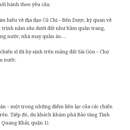
hởi hành theo yêu cầu.
tìm hiểu về địa đạo Củ Chi – Bến Dược, kỳ quan về
 trình nằm sâu dưới đất như hầm quân trang,
iếng nước, nhà may quần áo….
hiến sĩ đã hy sinh trên mảng đất Sài Gòn – Chợ
u nước.
n – một trong những điểm liên lạc của các chiến
p trên. Tiếp đó, du khách khám phá Bảo tàng Tình
 Quang Khải, quận 1).