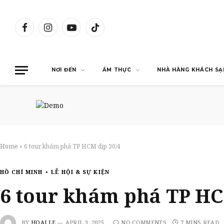
Facebook
Instagram
YouTube
TikTok
NƠI ĐẾN
ẨM THỰC
NHÀ HÀNG KHÁCH SẠ
Home
»
6 tour khám phá TP HCM dịp 30/4
HỒ CHÍ MINH
LỄ HỘI & SỰ KIỆN
6 tour khám phá TP HC
BY
HOAI LE
APRIL 3, 2025
NO COMMENTS
7 MINS READ