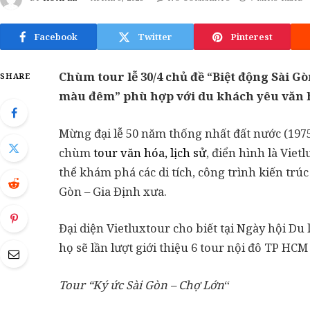
Facebook
Twitter
Pinterest
Chùm tour lễ 30/4 chủ đề “Biệt động Sài Gò
SHARE
màu đêm” phù hợp với du khách yêu văn h
Mừng đại lễ 50 năm thống nhất đất nước (197
chùm
tour văn hóa, lịch sử
, điển hình là Vie
thể khám phá các di tích, công trình kiến trúc
Gòn – Gia Định xưa.
Đại diện Vietluxtour cho biết tại Ngày hội Du 
họ sẽ lần lượt giới thiệu 6 tour nội đô TP HC
Tour “Ký ức Sài Gòn – Chợ Lớn
“