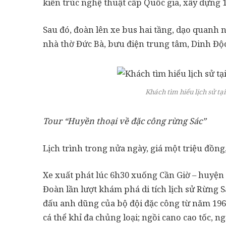
kiến trúc nghệ thuật cấp Quốc gia, xây dựng
Sau đó, đoàn lên xe bus hai tầng, dạo quanh
nhà thờ Đức Bà, bưu điện trung tâm, Dinh Độc
Khách tìm hiểu lịch sử tạ
Tour “Huyền thoại về đặc công rừng Sác”
Lịch trình trong nửa ngày, giá một triệu đồng
Xe xuất phát lúc 6h30 xuống Cần Giờ – huyện
Đoàn lần lượt khám phá di tích lịch sử Rừng S
đấu anh dũng của bộ đội đặc công từ năm 1966 
cá thể khỉ đa chủng loại; ngồi cano cao tốc, 