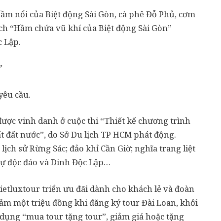
hầm nổi của Biệt động Sài Gòn, cà phê Đỗ Phủ, cơm
ích “Hầm chứa vũ khí của Biệt động Sài Gòn”
 Lập.
”
yêu cầu.
ược vinh danh ở cuộc thi “Thiết kế chương trình
 đất nước”, do Sở Du lịch TP HCM phát động.
ịch sử Rừng Sác; đảo khỉ Cần Giờ; nghĩa trang liệt
 sự độc đáo và Dinh Độc Lập…
etluxtour triển ưu đãi dành cho khách lẻ và đoàn
ảm một triệu đồng khi đăng ký tour Đài Loan, khởi
 dụng “mua tour tặng tour”, giảm giá hoặc tặng