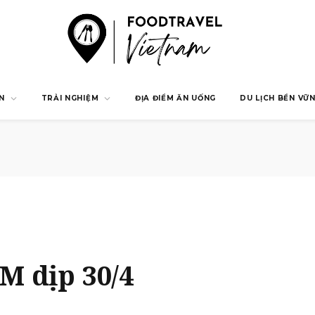
N
TRẢI NGHIỆM
ĐỊA ĐIỂM ĂN UỐNG
DU LỊCH BỀN VỮ
M dịp 30/4