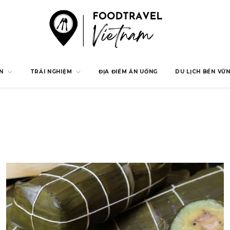
N
TRẢI NGHIỆM
ĐỊA ĐIỂM ĂN UỐNG
DU LỊCH BỀN VỮ