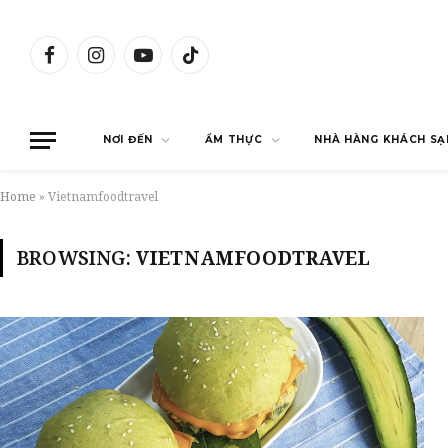
Facebook
Instagram
YouTube
TikTok
NƠI ĐẾN
ẨM THỰC
NHÀ HÀNG KHÁCH SẠ
Home
»
Vietnamfoodtravel
BROWSING:
VIETNAMFOODTRAVEL