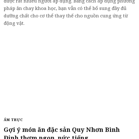
được rất nhiều người áp dụng. Bằng cách áp dụng phương
pháp ăn chay khoa học, bạn vẫn có thể bổ sung đầy đủ
dưỡng chất cho cơ thể thay thế cho nguồn cung ứng từ
động vật.
ẨM THỰC
Gợi ý món ăn đặc sản Quy Nhơn Bình
Định thơm ngon, nức tiếng